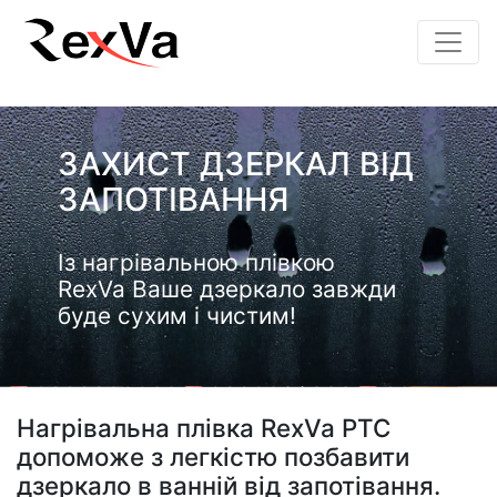
ЗАХИСТ ДЗЕРКАЛ ВІД
ЗАПОТІВАННЯ
Із нагрівальною плівкою
RexVa Ваше дзеркало завжди
буде сухим і чистим!
Нагрівальна плівка RexVa PTC
допоможе з легкістю позбавити
дзеркало в ванній від запотівання.